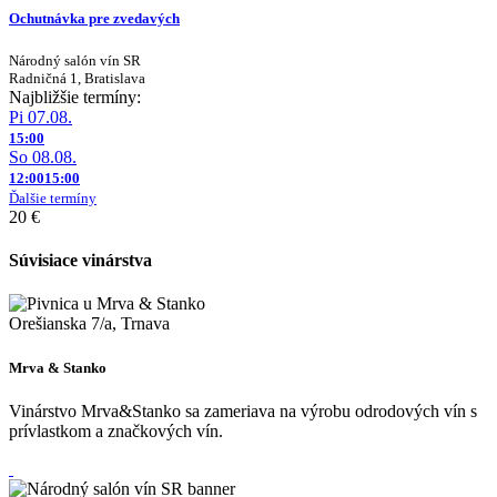
Ochutnávka pre zvedavých
Národný salón vín SR
Radničná 1, Bratislava
Najbližšie termíny:
Pi 07.08.
15:00
So 08.08.
12:00
15:00
Ďalšie termíny
20 €
Súvisiace vinárstva
Orešianska 7/a, Trnava
Mrva & Stanko
Vinárstvo Mrva&Stanko sa zameriava na výrobu odrodových vín s
prívlastkom a značkových vín.