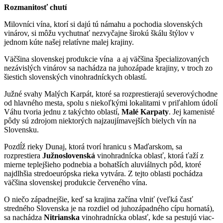
Rozmanitosť chutí
Milovníci vína, ktorí si dajú tú námahu a pochodia slovenských
vinárov, si môžu vychutnať nezvyčajne širokú škálu štýlov v
jednom kúte našej relatívne malej krajiny.
Väčšina slovenskej produkcie vína a aj väčšina špecializovaných
nezávislých vinárov sa nachádza na juhozápade krajiny, v troch zo
šiestich slovenských vinohradníckych oblastí.
Južné svahy Malých Karpát, ktoré sa rozprestierajú severovýchodne
od hlavného mesta, spolu s niekoľkými lokalitami v priľahlom údolí
Váhu tvoria jednu z takýchto oblastí,
Malé Karpaty
. Jej kamenisté
pôdy sú zdrojom niektorých najzaujímavejších bielych vín na
Slovensku.
Pozdĺž rieky Dunaj, ktorá tvorí hranicu s Maďarskom, sa
rozprestiera
Južnoslovenská
vinohradnícka oblasť, ktorá ťaží z
mierne teplejšieho podnebia a bohatších aluviálnych pôd, ktoré
najdlhšia stredoeurópska rieka vytvára. Z tejto oblasti pochádza
väčšina slovenskej produkcie červeného vína.
O niečo západnejšie, keď sa krajina začína vlniť (veľká časť
stredného Slovenska je na rozdiel od juhozápadného cípu hornatá),
sa nachádza
Nitrianska
vinohradnícka oblasť, kde sa pestujú viac-