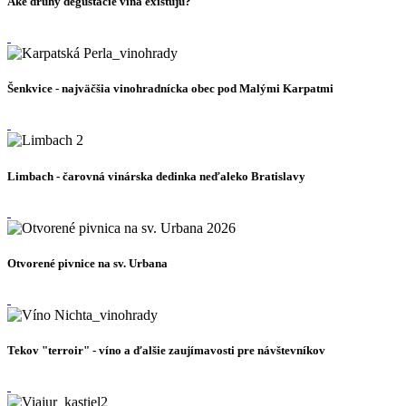
Aké druhy degustácie vína existujú?
Šenkvice - najväčšia vinohradnícka obec pod Malými Karpatmi
Limbach - čarovná vinárska dedinka neďaleko Bratislavy
Otvorené pivnice na sv. Urbana
Tekov "terroir" - víno a ďalšie zaujímavosti pre návštevníkov