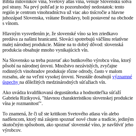
Biblia milovníkov vína, Svetový atlas vína, venuje Slovensku sotva
pol strany. Na prvý pohľad je to pozoruhodný nedostatok: tento
región je centrom vinohradníctva už viac ako tisícročie a hlavne
juhozápad Slovenska, vrátane Bratislavy, boli postavené na obchode
s vínom.
Hlavným vysvetlením je, že slovenské víno sa len zriedkavo
predáva za našimi hranicami. Slováci spotrebujú väčšinu relatívne
malej národnej produkcie. Máme na to dobrý dôvod: slovenská
produkcia obsahuje mnoho vynikajúcich vín.
Na Slovensko sa treba pozerať ako butikového výrobcu vína, ktorý
pôsobí na národnej úrovni. Množstvo nezávislých, zvyčajne
rodinných vinohradov produkuje rôzne odrody, často v malom
rozsahu, ale na veľmi vysokej úrovni. Neustále dosahujú
významné
úspechy
na dôležitých medzinárodných súťažiach vín.
Ako uvádza kvalifikovaná degustátorka a hodnotiteľka súťaží
Gabriela Rizikyová, "hlavnou charakteristikou slovenskej produkcie
vína je rozmanitosť".
To znamená, že či už ste kritikom Svetového atlasu vín alebo
nadšencom, ktorý má záujem spoznať nové chute a tradície, jediným
skutočným spôsobom, ako spoznať slovenské víno, je navštíviť jeho
výrobcov.