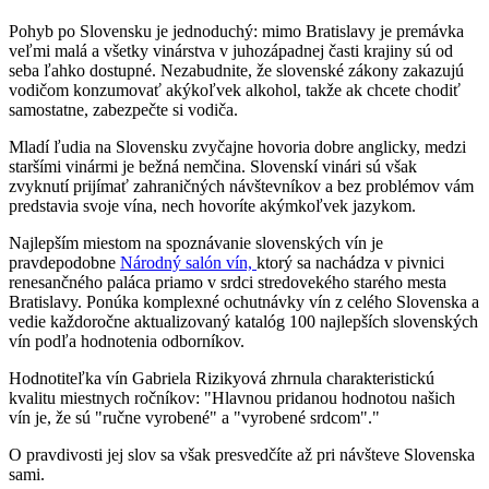
Pohyb po Slovensku je jednoduchý: mimo Bratislavy je premávka
veľmi malá a všetky vinárstva v juhozápadnej časti krajiny sú od
seba ľahko dostupné. Nezabudnite, že slovenské zákony zakazujú
vodičom konzumovať akýkoľvek alkohol, takže ak chcete chodiť
samostatne, zabezpečte si vodiča.
Mladí ľudia na Slovensku zvyčajne hovoria dobre anglicky, medzi
staršími vinármi je bežná nemčina. Slovenskí vinári sú však
zvyknutí prijímať zahraničných návštevníkov a bez problémov vám
predstavia svoje vína, nech hovoríte akýmkoľvek jazykom.
Najlepším miestom na spoznávanie slovenských vín je
pravdepodobne
Národný salón vín,
ktorý sa nachádza v pivnici
renesančného paláca priamo v srdci stredovekého starého mesta
Bratislavy. Ponúka komplexné ochutnávky vín z celého Slovenska a
vedie každoročne aktualizovaný katalóg 100 najlepších slovenských
vín podľa hodnotenia odborníkov.
Hodnotiteľka vín Gabriela Rizikyová zhrnula charakteristickú
kvalitu miestnych ročníkov: "Hlavnou pridanou hodnotou našich
vín je, že sú "ručne vyrobené" a "vyrobené srdcom"."
O pravdivosti jej slov sa však presvedčíte až pri návšteve Slovenska
sami.