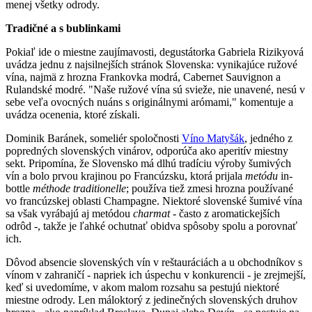
menej všetky odrody.
Tradičné a s bublinkami
Pokiaľ ide o miestne zaujímavosti, degustátorka Gabriela Rizikyová
uvádza jednu z najsilnejších stránok Slovenska: vynikajúce ružové
vína, najmä z hrozna Frankovka modrá, Cabernet Sauvignon a
Rulandské modré. "Naše ružové vína sú svieže, nie unavené, nesú v
sebe veľa ovocných nuáns s originálnymi arómami," komentuje a
uvádza ocenenia, ktoré získali.
Dominik Baránek, someliér spoločnosti
Víno Matyšák
, jedného z
popredných slovenských vinárov, odporúča ako aperitív miestny
sekt. Pripomína, že Slovensko má dlhú tradíciu výroby šumivých
vín a bolo prvou krajinou po Francúzsku, ktorá prijala
metódu
in-
bottle
méthode traditionelle
; používa tiež zmesi hrozna používané
vo francúzskej oblasti Champagne. Niektoré slovenské šumivé vína
sa však vyrábajú aj metódou
charmat
- často z aromatickejších
odrôd -, takže je ľahké ochutnať obidva spôsoby spolu a porovnať
ich.
Dôvod absencie slovenských vín v reštauráciách a u obchodníkov s
vínom v zahraničí - napriek ich úspechu v konkurencii - je zrejmejší,
keď si uvedomíme, v akom malom rozsahu sa pestujú niektoré
miestne odrody. Len máloktorý z jedinečných slovenských druhov