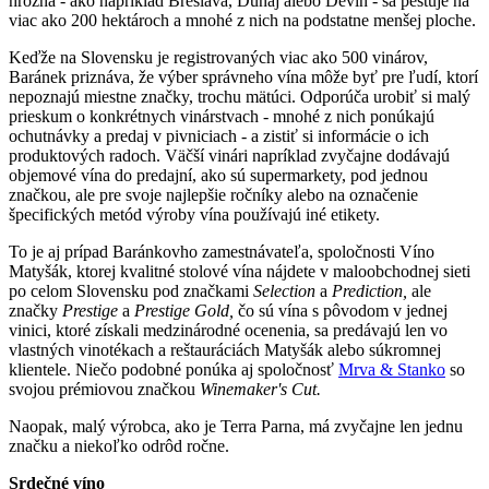
hrozna - ako napríklad Breslava, Dunaj alebo Devín - sa pestuje na
viac ako 200 hektároch a mnohé z nich na podstatne menšej ploche.
Keďže na Slovensku je registrovaných viac ako 500 vinárov,
Baránek priznáva, že výber správneho vína môže byť pre ľudí, ktorí
nepoznajú miestne značky, trochu mätúci. Odporúča urobiť si malý
prieskum o konkrétnych vinárstvach - mnohé z nich ponúkajú
ochutnávky a predaj v pivniciach - a zistiť si informácie o ich
produktových radoch. Väčší vinári napríklad zvyčajne dodávajú
objemové vína do predajní, ako sú supermarkety, pod jednou
značkou, ale pre svoje najlepšie ročníky alebo na označenie
špecifických metód výroby vína používajú iné etikety.
To je aj prípad Baránkovho zamestnávateľa, spoločnosti Víno
Matyšák, ktorej kvalitné stolové vína nájdete v maloobchodnej sieti
po celom Slovensku pod značkami
Selection
a
Prediction,
ale
značky
Prestige
a
Prestige Gold,
čo sú vína s pôvodom v jednej
vinici, ktoré získali medzinárodné ocenenia, sa predávajú len vo
vlastných vinotékach a reštauráciách Matyšák alebo súkromnej
klientele. Niečo podobné ponúka aj spoločnosť
Mrva & Stanko
so
svojou prémiovou značkou
Winemaker's Cut.
Naopak, malý výrobca, ako je Terra Parna, má zvyčajne len jednu
značku a niekoľko odrôd ročne.
Srdečné víno