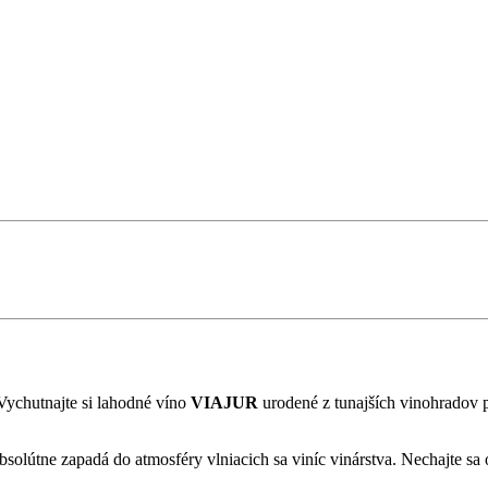
Vychutnajte si lahodné víno
VIAJUR
urodené z tunajších vinohradov p
útne zapadá do atmosféry vlniacich sa viníc vinárstva. Nechajte sa o