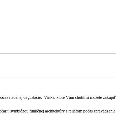
očas riadenej degustácie. Vínka, ktoré Vám chutili si môžete zakúpiť
čariť symbiózou funkčnej architektúry s reliéfom počas sprevádzania