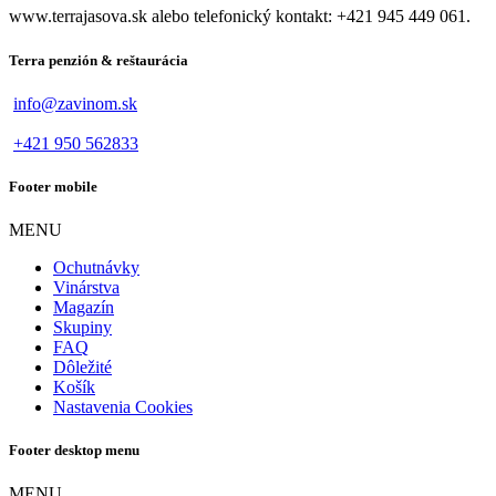
www.terrajasova.sk alebo telefonický kontakt: +421 945 449 061.
Terra penzión & reštaurácia
info@zavinom.sk
+421 950 562833
Footer mobile
MENU
Ochutnávky
Vinárstva
Magazín
Skupiny
FAQ
Dôležité
Košík
Nastavenia Cookies
Footer desktop menu
MENU