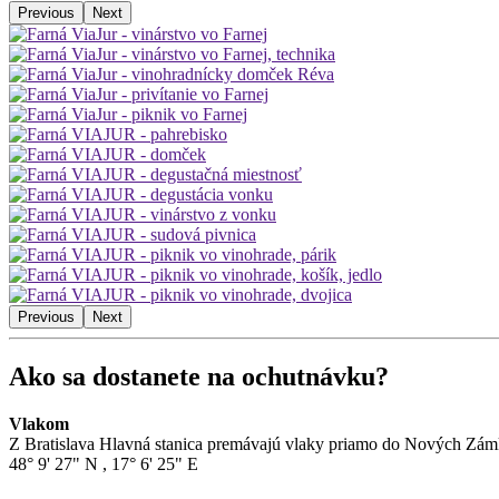
Previous
Next
Previous
Next
Ako sa dostanete na ochutnávku?
Vlakom
Z Bratislava Hlavná stanica premávajú vlaky priamo do Nových Zámkov
48° 9' 27" N
,
17° 6' 25" E