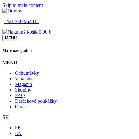
Skip to main content
+421 950 562833
0,00 €
MENU
Main navigation
MENU
Ochutnávky
Vinárstva
Magazín
Skupiny
FAQ
Darčekové poukážky
O nás
SK
SK
EN