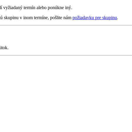
rdí vyžiadaný termín alebo ponúkne iný.
tú skupinu v inom termíne, pošlite nám
požiadavku pre skupinu
.
itok.