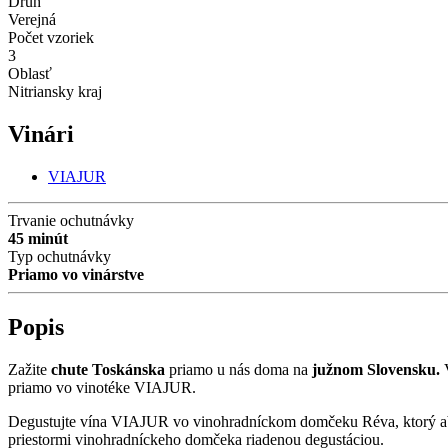
Druh
Verejná
Počet vzoriek
3
Oblasť
Nitriansky kraj
Vinári
VIAJUR
Trvanie ochutnávky
45 minút
Typ ochutnávky
Priamo vo vinárstve
Popis
Zažite
chute Toskánska
priamo u nás doma na
južnom Slovensku.
priamo vo vinotéke VIAJUR.
Degustujte vína VIAJUR vo vinohradníckom domčeku Réva, ktorý absol
priestormi vinohradníckeho domčeka riadenou degustáciou.