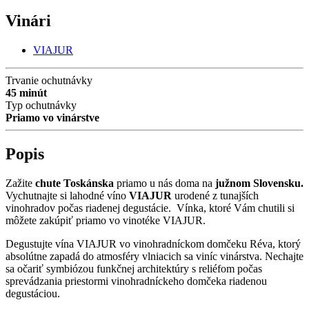
Vinári
VIAJUR
Trvanie ochutnávky
45 minút
Typ ochutnávky
Priamo vo vinárstve
Popis
Zažite
chute Toskánska
priamo u nás doma na
južnom Slovensku.
Vychutnajte si lahodné víno
VIAJUR
urodené z tunajších
vinohradov počas riadenej degustácie. Vínka, ktoré Vám chutili si
môžete zakúpiť priamo vo vinotéke VIAJUR.
Degustujte vína VIAJUR vo vinohradníckom domčeku Réva, ktorý
absolútne zapadá do atmosféry vlniacich sa viníc vinárstva. Nechajte
sa očariť symbiózou funkčnej architektúry s reliéfom počas
sprevádzania priestormi vinohradníckeho domčeka riadenou
degustáciou.