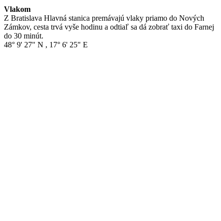
Vlakom
Z Bratislava Hlavná stanica premávajú vlaky priamo do Nových
Zámkov, cesta trvá vyše hodinu a odtiaľ sa dá zobrať taxi do Farnej
do 30 minút.
48° 9' 27" N
,
17° 6' 25" E