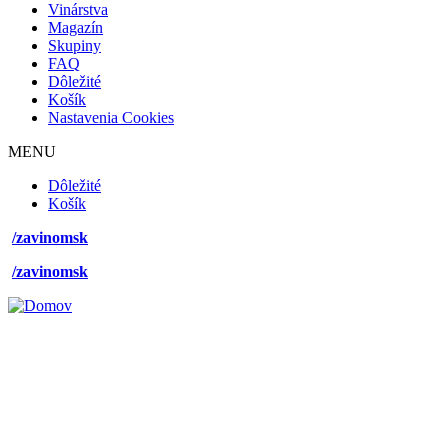
Vinárstva
Magazín
Skupiny
FAQ
Dôležité
Košík
Nastavenia Cookies
MENU
Footer
Dôležité
desktop
Košík
menu
/zavinomsk
/zavinomsk