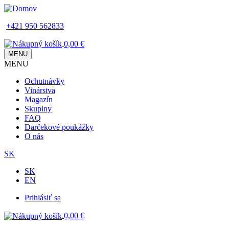
Skip
to
+421 950 562833
main
content
0,00 €
MENU
MENU
Main
Ochutnávky
navigation
Vinárstva
Magazín
Skupiny
FAQ
Darčekové poukážky
O nás
SK
SK
EN
Prihlásiť sa
Používateľské
0,00 €
menu