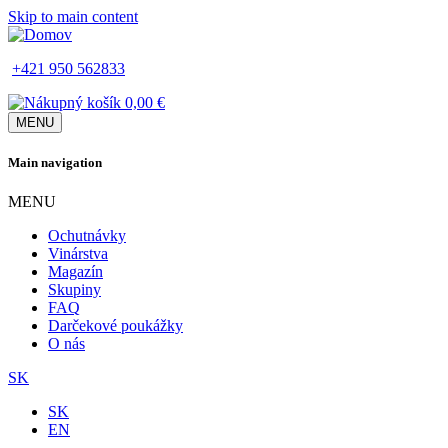
Skip to main content
+421 950 562833
0,00 €
MENU
Main navigation
MENU
Ochutnávky
Vinárstva
Magazín
Skupiny
FAQ
Darčekové poukážky
O nás
SK
SK
EN