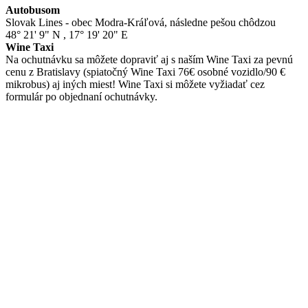
Autobusom
Slovak Lines - obec Modra-Kráľová, následne pešou chôdzou
48° 21' 9" N
,
17° 19' 20" E
Wine Taxi
Na ochutnávku sa môžete dopraviť aj s naším Wine Taxi za pevnú
cenu z Bratislavy (spiatočný Wine Taxi 76€ osobné vozidlo/90 €
mikrobus) aj iných miest! Wine Taxi si môžete vyžiadať cez
formulár po objednaní ochutnávky.