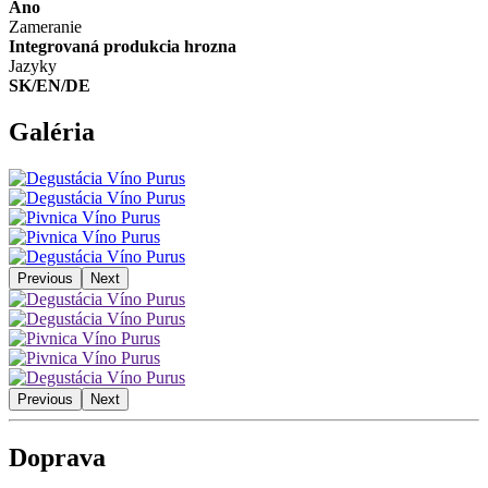
Áno
Zameranie
Integrovaná produkcia hrozna
Jazyky
SK/EN/DE
Galéria
Previous
Next
Previous
Next
Doprava