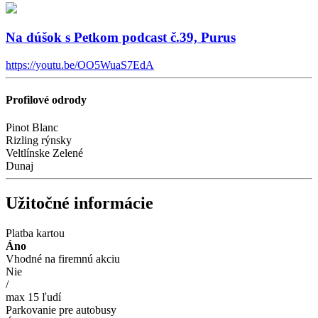
Na dúšok s Petkom podcast č.39, Purus
https://youtu.be/OO5WuaS7EdA
Profilové odrody
Pinot Blanc
Rizling rýnsky
Veltlínske Zelené
Dunaj
Užitočné informácie
Platba kartou
Áno
Vhodné na firemnú akciu
Nie
/
max 15 ľudí
Parkovanie pre autobusy