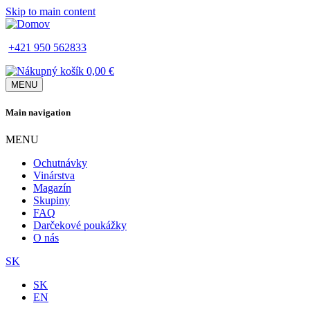
Skip to main content
+421 950 562833
0,00 €
MENU
Main navigation
MENU
Ochutnávky
Vinárstva
Magazín
Skupiny
FAQ
Darčekové poukážky
O nás
SK
SK
EN