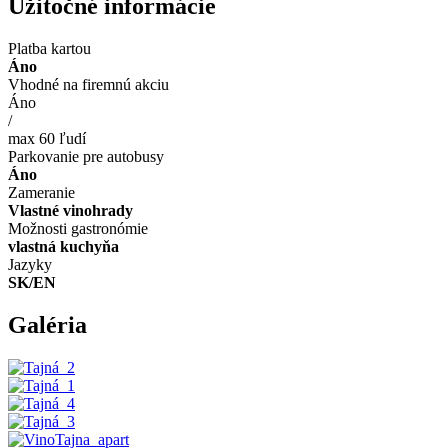
Užitočné informácie
Platba kartou
Áno
Vhodné na firemnú akciu
Áno
/
max 60 ľudí
Parkovanie pre autobusy
Áno
Zameranie
Vlastné vinohrady
Možnosti gastronómie
vlastná kuchyňa
Jazyky
SK/EN
Galéria