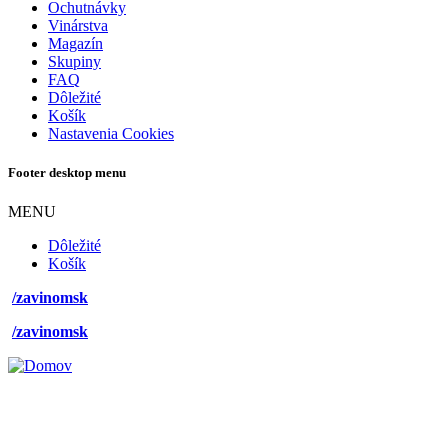
Ochutnávky
Vinárstva
Magazín
Skupiny
FAQ
Dôležité
Košík
Nastavenia Cookies
Footer desktop menu
MENU
Dôležité
Košík
/zavinomsk
/zavinomsk