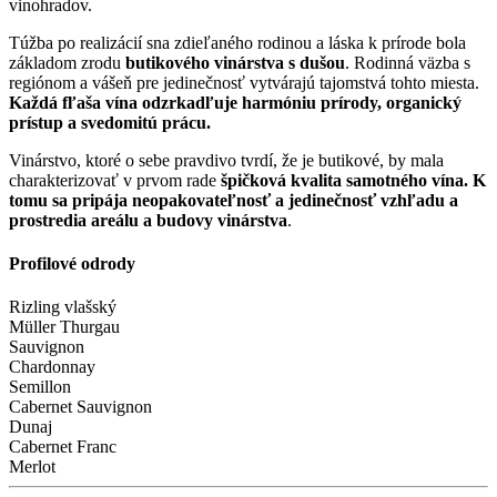
vinohradov.
Túžba po realizácií sna zdieľaného rodinou a láska k prírode bola
základom zrodu
butikového vinárstva
s dušou
. Rodinná väzba s
regiónom a vášeň pre jedinečnosť vytvárajú tajomstvá tohto miesta.
Každá fľaša vína odzrkadľuje harmóniu prírody, organický
prístup a svedomitú prácu.
Vinárstvo, ktoré o sebe pravdivo tvrdí, že je butikové, by mala
charakterizovať v prvom rade
špičková kvalita samotného vína. K
tomu sa pripája neopakovateľnosť a jedinečnosť vzhľadu a
prostredia areálu a budovy vinárstva
.
Profilové odrody
Rizling vlašský
Müller Thurgau
Sauvignon
Chardonnay
Semillon
Cabernet Sauvignon
Dunaj
Cabernet Franc
Merlot