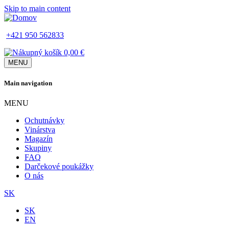
Skip to main content
+421 950 562833
0,00 €
MENU
Main navigation
MENU
Ochutnávky
Vinárstva
Magazín
Skupiny
FAQ
Darčekové poukážky
O nás
SK
SK
EN