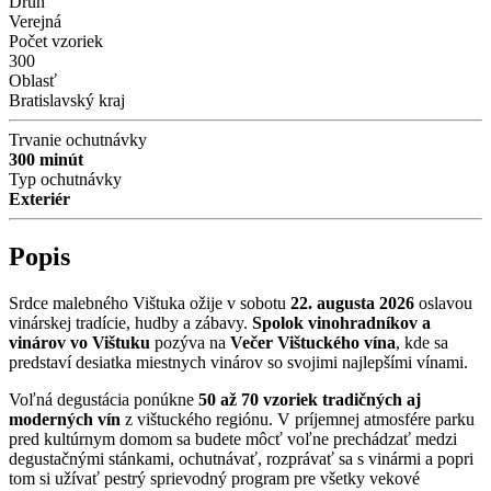
Druh
Verejná
Počet vzoriek
300
Oblasť
Bratislavský kraj
Trvanie ochutnávky
300 minút
Typ ochutnávky
Exteriér
Popis
Srdce malebného Vištuka ožije v sobotu
22. augusta 2026
oslavou
vinárskej tradície, hudby a zábavy.
Spolok vinohradníkov a
vinárov vo Vištuku
pozýva na
Večer Vištuckého vína
, kde sa
predstaví desiatka miestnych vinárov so svojimi najlepšími vínami.
Voľná degustácia ponúkne
50 až 70 vzoriek tradičných aj
moderných vín
z vištuckého regiónu. V príjemnej atmosfére parku
pred kultúrnym domom sa budete môcť voľne prechádzať medzi
degustačnými stánkami, ochutnávať, rozprávať sa s vinármi a popri
tom si užívať pestrý sprievodný program pre všetky vekové