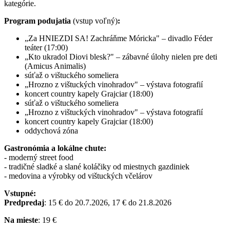
kategórie.
Program podujatia
(vstup voľný)
:
„Za HNIEZDI SA! Zachráňme Móricka" – divadlo Féder
teáter (17:00)
„Kto ukradol Diovi blesk?" – zábavné úlohy nielen pre deti
(Amicus Animalis)
súťaž o vištuckého someliera
„Hrozno z vištuckých vinohradov" – výstava fotografií
koncert country kapely Grajciar (18:00)
súťaž o vištuckého someliera
„Hrozno z vištuckých vinohradov" – výstava fotografií
koncert country kapely Grajciar (18:00)
oddychová zóna
Gastronómia a lokálne chute:
- moderný street food
- tradičné sladké a slané koláčiky od miestnych gazdiniek
- medovina a výrobky od vištuckých včelárov
Vstupné:
Predpredaj
: 15 € do 20.7.2026, 17 € do 21.8.2026
Na mieste
: 19 €