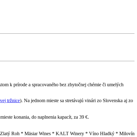
ektom k prírode a spracovaného bez zbytočnej chémie či umelých
vej tržnice
). Na jednom mieste sa stretávajú vinári zo Slovenska aj zo
ieste konania, do naplnenia kapacít, za 39 €.
* Zlatý Roh * Mäsiar Wines * KALT Winery * Víno Hladký * Milovín