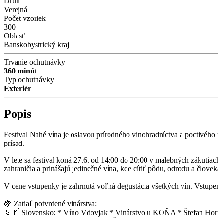
Druh
Verejná
Počet vzoriek
300
Oblasť
Banskobystrický kraj
Trvanie ochutnávky
360 minút
Typ ochutnávky
Exteriér
Popis
Festival Nahé vína je oslavou prírodného vinohradníctva a poctivého
prísad.
V lete sa festival koná 27.6. od 14:00 do 20:00 v malebných zákutiac
zahraničia a prinášajú jedinečné vína, kde cítiť pôdu, odrodu a člov
V cene vstupenky je zahrnutá voľná degustácia všetkých vín. Vstupen
🍇 Zatiaľ potvrdené vinárstva:
🇸🇰 Slovensko: * Víno Vdovjak * Vinárstvo u KOŇA * Štefan Horn