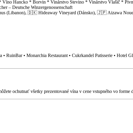
Víno Hancko * Borvin * Vinárstvo Stevino * Vinárstvo Vlašič * Pivn
cher – Deutsche Winzergenossenschaft
acchus (Libanon), 🇩🇰 Hideaway Vineyard (Dánsko), 🇯🇵 Aizawa Nou
a • RuinBar • Monarchia Restaurant • Cukrkandel Patisserie • Hotel Gl
u môžete ochutnať všetky prezentované vína v cene vstupného vo forme 