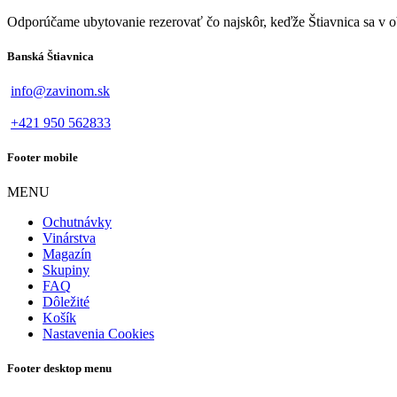
Odporúčame ubytovanie rezerovať čo najskôr, keďže Štiavnica sa v ob
Banská Štiavnica
info@zavinom.sk
+421 950 562833
Footer mobile
MENU
Ochutnávky
Vinárstva
Magazín
Skupiny
FAQ
Dôležité
Košík
Nastavenia Cookies
Footer desktop menu