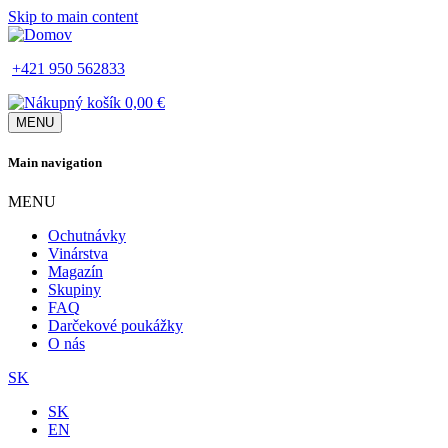
Skip to main content
+421 950 562833
0,00 €
MENU
Main navigation
MENU
Ochutnávky
Vinárstva
Magazín
Skupiny
FAQ
Darčekové poukážky
O nás
SK
SK
EN