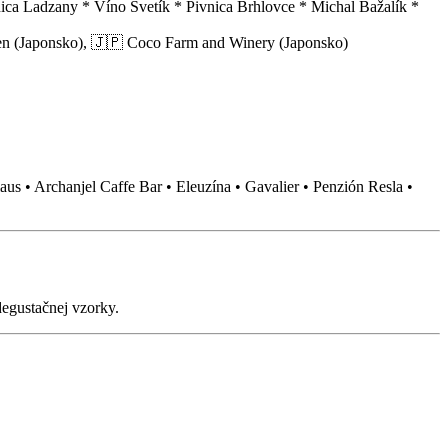
ica Ladzany * Víno Svetík * Pivnica Brhlovce * Michal Bažalík *
en (Japonsko), 🇯🇵 Coco Farm and Winery (Japonsko)
aus • Archanjel Caffe Bar • Eleuzína • Gavalier • Penzión Resla •
degustačnej vzorky.