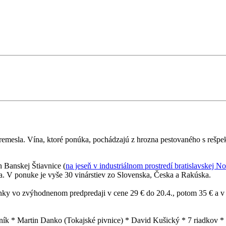
 remesla. Vína, ktoré ponúka, pochádzajú z hrozna pestovaného s rešp
h Banskej Štiavnice (
na jeseň v industriálnom prostredí bratislavskej No
eka. V ponuke je vyše 30 vinárstiev zo Slovenska, Česka a Rakúska.
ky vo zvýhodnenom predpredaji v cene 29 € do 20.4., potom 35 € a v m
ík * Martin Danko (Tokajské pivnice) * David Kušický * 7 riadkov 