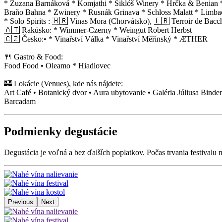
* Zuzana Barnáková * Komjathi * Šiklóš Winery * Hrčka & Benian * 
Braňo Bahna * Zwinery * Rusnák Grinava * Schloss Malatt * Limba
* Solo Spirits : 🇭🇷 Vinas Mora (Chorvátsko), 🇱🇧 Terroir de B
🇦🇹 Rakúsko: * Wimmer-Czerny * Weingut Robert Herbst
🇨🇿 Česko:• * Vinařství Válka * Vinařství Měřínský * ÆTHER
🍴 Gastro & Food:
Food Food • Oleamo * Hiadlovec
🏰 Lokácie (Venues), kde nás nájdete:
Art Café • Botanický dvor • Aura ubytovanie • Galéria Júliusa Binder
Barcadam
Podmienky degustácie
Degustácia je voľná a bez ďalších poplatkov. Počas trvania festival
Previous
Next