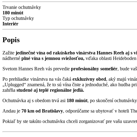
Trvanie ochutnávky
180 minút
Typ ochutnávky
Interiér
Popis
Zažite
jedinečné vína od rakúskeho vinárstva Hannes Reeh aj s
nádherné
plné vína s jemnou sviežosťou,
vďaka oblasti Heideboden
Svetom Hannes Reeh vás prevedie
profesionálny someliér
, bude va
Po prehliadke vinárstva na vás čaká
exkluzívny obed
, aký majú vin
„Uplugged“ znamená, že to sú vína čiste a jednoduché, ako hudba p
zahŕňa
studené aj teplé regionálne jedlá.
Ochutnávka aj s obedom trvá asi
180 minút
, po skončení ochutnávky
Andau je
70 km od Bratislavy
, odporúčame sa ubytovať v hoteli The
Pokiaľ by ste takúto ochutnávku chceli zorganizovať pre vašu uzavre