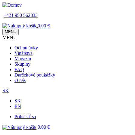
Skip
to
+421 950 562833
main
content
0,00 €
MENU
MENU
Main
Ochutnávky
navigation
Vinárstva
Magazín
Skupiny
FAQ
Darčekové poukážky
O nás
SK
SK
EN
Prihlásiť sa
Používateľské
0,00 €
menu