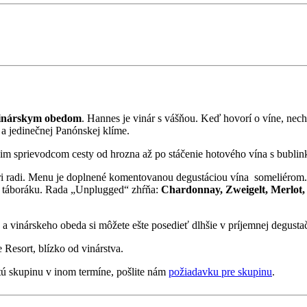
 vinárskym obedom
. Hannes je vinár s vášňou. Keď hovorí o víne, nec
 a jedinečnej Panónskej klíme.
šim sprievodcom cesty od hrozna až po stáčenie hotového vína s bubli
ári radi. Menu je doplnené komentovanou degustáciou vína someliérom
ri táboráku. Rada „Unplugged“ zhŕňa:
Chardonnay, Zweigelt, Merlot
 a vinárskeho obeda si môžete ešte posedieť dlhšie v príjemnej degusta
 Resort, blízko od vinárstva.
tú skupinu v inom termíne, pošlite nám
požiadavku pre skupinu
.