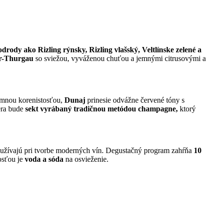
rody ako Rizling rýnsky, Rizling vlašský, Veltlínske zelené a
r-Thurgau
so sviežou, vyváženou chuťou a jemnými citrusovými a
emnou korenistosťou,
Dunaj
prinesie odvážne červené tóny s
era bude
sekt vyrábaný tradičnou metódou champagne,
ktorý
používajú pri tvorbe moderných vín. Degustačný program zahŕňa
10
osťou je
voda a sóda
na osvieženie.