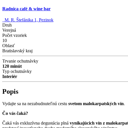
Radnica café & wine bar
M. R. Štefánika 1, Pezinok
Druh
Verejná
Počet vzoriek
10
Oblasť
Bratislavský kraj
Trvanie ochutnávky
120 minút
Typ ochutnávky
Interiér
Popis
Vydajte sa na nezabudnuteľnú cestu
svetom malokarpatských vín
.
Čo vás čaká?
Čaká vás exkluzívna degustácia plná
vynikajúcich vín z malokarpa