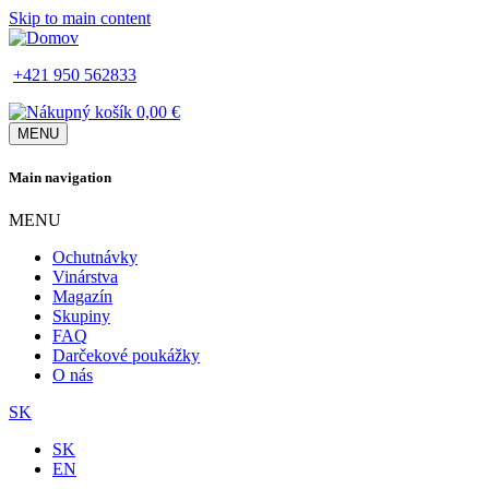
Skip to main content
+421 950 562833
0,00 €
MENU
Main navigation
MENU
Ochutnávky
Vinárstva
Magazín
Skupiny
FAQ
Darčekové poukážky
O nás
SK
SK
EN