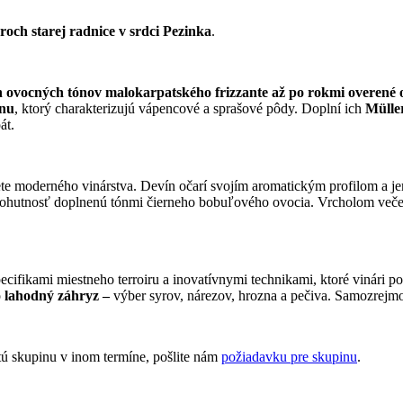
oroch starej radnice v srdci Pezinka
.
h ovocných tónov malokarpatského frizzante až po rokmi overené od
ónu
, ktorý charakterizujú vápencové a sprašové pôdy. Doplní ich
Mülle
át.
vete moderného vinárstva. Devín očarí svojím aromatickým profilom a j
ohutnosť doplnenú tónmi čierneho bobuľového ovocia. Vrcholom več
ecifikami miestneho terroiru a inovatívnymi technikami, ktoré vinári 
o
lahodný záhryz –
výber syrov, nárezov, hrozna a pečiva. Samozrejm
tú skupinu v inom termíne, pošlite nám
požiadavku pre skupinu
.