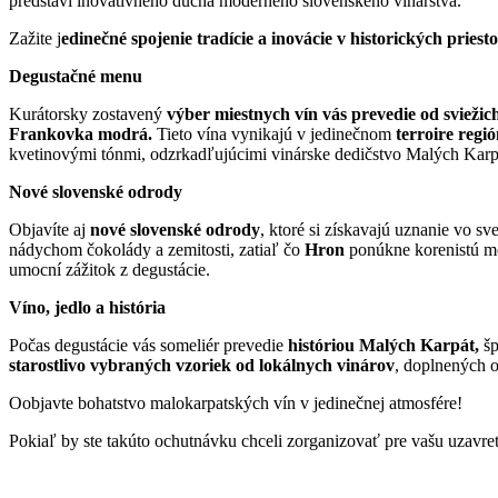
predstaví inovatívneho ducha moderného slovenského vinárstva.
Zažite j
edinečné spojenie tradície a inovácie v historických priest
Degustačné menu
Kurátorsky zostavený
výber miestnych vín vás prevedie od sviežic
Frankovka modrá.
Tieto vína vynikajú v jedinečnom
terroire regi
kvetinovými tónmi, odzrkadľujúcimi vinárske dedičstvo Malých Karp
Nové slovenské odrody
Objavíte aj
nové slovenské odrody
, ktoré si získavajú uznanie vo s
nádychom čokolády a zemitosti, zatiaľ čo
Hron
ponúkne korenistú m
umocní zážitok z degustácie.
Víno, jedlo a história
Počas degustácie vás someliér prevedie
históriou Malých Karpát,
šp
starostlivo vybraných vzoriek od lokálnych vinárov
, doplnených 
Oobjavte bohatstvo malokarpatských vín v jedinečnej atmosfére!
Pokiaľ by ste takúto ochutnávku chceli zorganizovať pre vašu uzavre