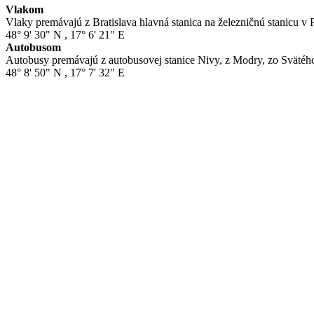
Vlakom
Vlaky premávajú z Bratislava hlavná stanica na železničnú stanicu v Pe
48° 9' 30" N
,
17° 6' 21" E
Autobusom
Autobusy premávajú z autobusovej stanice Nivy, z Modry, zo Svätého 
48° 8' 50" N
,
17° 7' 32" E