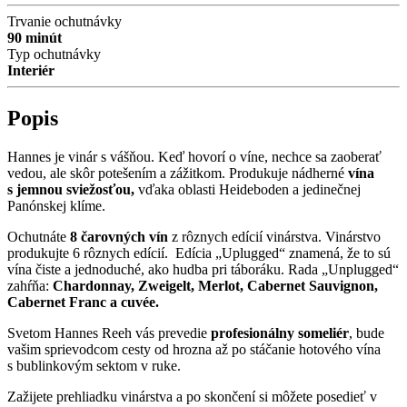
Trvanie ochutnávky
90 minút
Typ ochutnávky
Interiér
Popis
Hannes je vinár s vášňou. Keď hovorí o víne, nechce sa zaoberať
vedou, ale skôr potešením a zážitkom. Produkuje nádherné
vína
s jemnou sviežosťou,
vďaka oblasti Heideboden a jedinečnej
Panónskej klíme.
Ochutnáte
8 čarovných vín
z rôznych edícií vinárstva. Vinárstvo
produkujte 6 rôznych edícií. Edícia „Uplugged“ znamená, že to sú
vína čiste a jednoduché, ako hudba pri táboráku. Rada „Unplugged“
zahŕňa:
Chardonnay, Zweigelt, Merlot, Cabernet Sauvignon,
Cabernet Franc a cuvée.
Svetom Hannes Reeh vás prevedie
profesionálny someliér
, bude
vašim sprievodcom cesty od hrozna až po stáčanie hotového vína
s bublinkovým sektom v ruke.
Zažijete prehliadku vinárstva a po skončení si môžete posedieť v