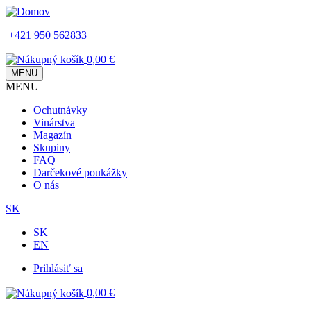
Skip
to
+421 950 562833
main
content
0,00 €
MENU
MENU
Main
Ochutnávky
navigation
Vinárstva
Magazín
Skupiny
FAQ
Darčekové poukážky
O nás
SK
SK
EN
Prihlásiť sa
Používateľské
0,00 €
menu