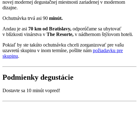
novej modernej degustačnej miestnosti zariadenej v modernom
dizajne.
Ochutnávka trvá asi 90
minút.
Andau je asi
70 km od Bratislavy,
odporúčame sa ubytovať
v blízkosti vinárstva v
The Resorte,
v nádhernom štýlovom hoteli.
Pokiaľ by ste takúto ochutnávku chceli zorganizovať pre vašu
uzavretú skupinu v inom termíne, pošlite nám
požiadavku pre
skupinu
.
Podmienky degustácie
Dostavte sa 10 minút vopred!