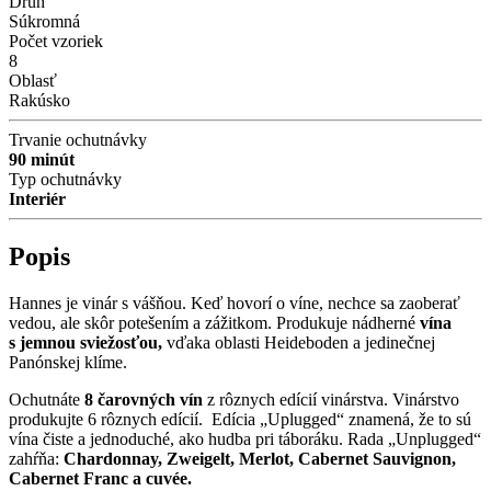
Druh
Súkromná
Počet vzoriek
8
Oblasť
Rakúsko
Trvanie ochutnávky
90 minút
Typ ochutnávky
Interiér
Popis
Hannes je vinár s vášňou. Keď hovorí o víne, nechce sa zaoberať
vedou, ale skôr potešením a zážitkom. Produkuje nádherné
vína
s jemnou sviežosťou,
vďaka oblasti Heideboden a jedinečnej
Panónskej klíme.
Ochutnáte
8 čarovných vín
z rôznych edícií vinárstva. Vinárstvo
produkujte 6 rôznych edícií. Edícia „Uplugged“ znamená, že to sú
vína čiste a jednoduché, ako hudba pri táboráku. Rada „Unplugged“
zahŕňa:
Chardonnay, Zweigelt, Merlot, Cabernet Sauvignon,
Cabernet Franc a cuvée.