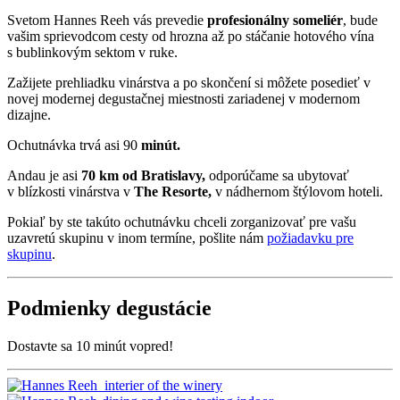
Svetom Hannes Reeh vás prevedie
profesionálny someliér
, bude
vašim sprievodcom cesty od hrozna až po stáčanie hotového vína
s bublinkovým sektom v ruke.
Zažijete prehliadku vinárstva a po skončení si môžete posedieť v
novej modernej degustačnej miestnosti zariadenej v modernom
dizajne.
Ochutnávka trvá asi 90
minút.
Andau je asi
70 km od Bratislavy,
odporúčame sa ubytovať
v blízkosti vinárstva v
The Resorte,
v nádhernom štýlovom hoteli.
Pokiaľ by ste takúto ochutnávku chceli zorganizovať pre vašu
uzavretú skupinu v inom termíne, pošlite nám
požiadavku pre
skupinu
.
Podmienky degustácie
Dostavte sa 10 minút vopred!