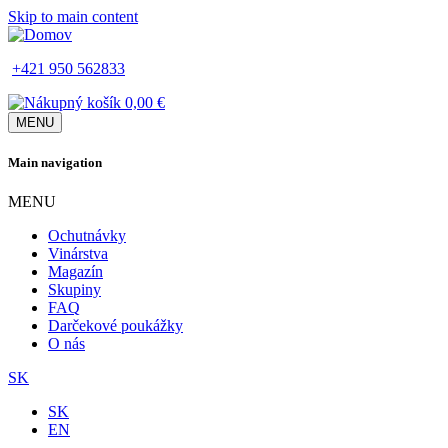
Skip to main content
+421 950 562833
0,00 €
MENU
Main navigation
MENU
Ochutnávky
Vinárstva
Magazín
Skupiny
FAQ
Darčekové poukážky
O nás
SK
SK
EN