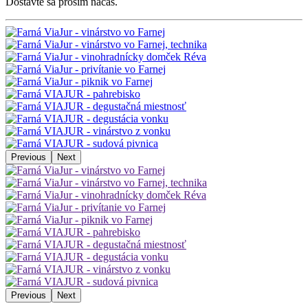
Dostavte sa prosím načas.
Previous
Next
Previous
Next