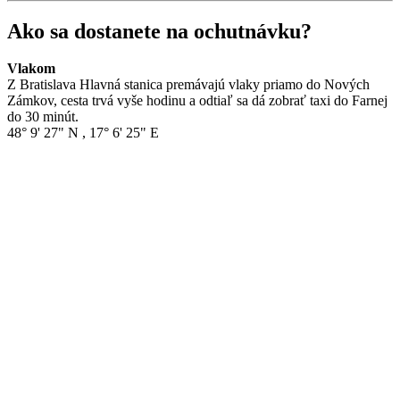
Ako sa dostanete na ochutnávku?
Vlakom
Z Bratislava Hlavná stanica premávajú vlaky priamo do Nových
Zámkov, cesta trvá vyše hodinu a odtiaľ sa dá zobrať taxi do Farnej
do 30 minút.
48° 9' 27" N
,
17° 6' 25" E