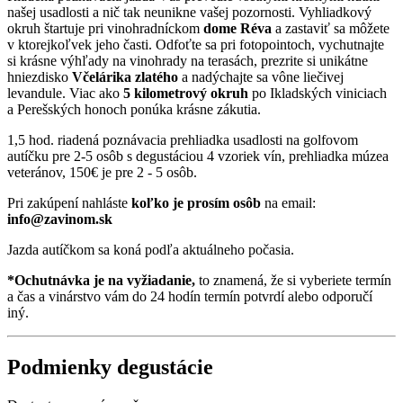
našej usadlosti a nič tak neunikne vašej pozornosti. Vyhliadkový
okruh štartuje pri vinohradníckom
dome Réva
a zastaviť sa môžete
v ktorejkoľvek jeho časti. Odfoťte sa pri fotopointoch, vychutnajte
si krásne výhľady na vinohrady na terasách, prezrite si unikátne
hniezdisko
Včelárika zlatého
a nadýchajte sa vône liečivej
levandule. Viac ako
5 kilometrový okruh
po Ikladských viniciach
a Perešských honoch ponúka krásne zákutia.
1,5 hod. riadená poznávacia prehliadka usadlosti na golfovom
autíčku pre 2-5 osôb s degustáciou 4 vzoriek vín, prehliadka múzea
veteránov, 150€ je pre 2 - 5 osôb.
Pri zakúpení nahláste
koľko je prosím osôb
na email:
info@zavinom.sk
Jazda autíčkom sa koná podľa aktuálneho počasia.
*Ochutnávka je na vyžiadanie,
to znamená, že si vyberiete termín
a čas a vinárstvo vám do 24 hodín termín potvrdí alebo odporučí
iný.
Podmienky degustácie