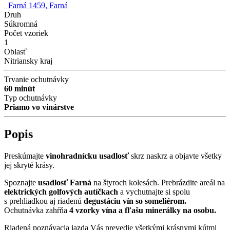
Farná 1459, Farná
Druh
Súkromná
Počet vzoriek
1
Oblasť
Nitriansky kraj
Trvanie ochutnávky
60 minút
Typ ochutnávky
Priamo vo vinárstve
Popis
Preskúmajte
vinohradnícku usadlosť
skrz naskrz a objavte všetky
jej skryté krásy.
Spoznajte
usadlosť Farná
na štyroch kolesách. Prebrázdite areál na
elektrických golfových autíčkach
a vychutnajte si spolu
s prehliadkou aj riadenú
degustáciu vín so someliérom.
Ochutnávka zahŕňa
4 vzorky vína a fľašu minerálky na osobu.
Riadená poznávacia jazda Vás prevedie všetkými krásnymi kútmi