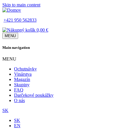
Skip to main content
+421 950 562833
0,00 €
MENU
Main navigation
MENU
Ochutnávky
Vinárstva
Magazín
Skupiny
FAQ
Darčekové poukážky
O nás
SK
SK
EN