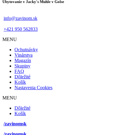
Ubytovanie v Jacky's Muhle v Golse
info@zavinom.sk
+421 950 562833
MENU
Footer
Ochutnávky
mobile
Vinárstva
Magazín
Skupiny
FAQ
Dôležité
Košík
Nastavenia Cookies
MENU
Footer
Dôležité
desktop
Košík
menu
/zavinomsk
/zavinomsk