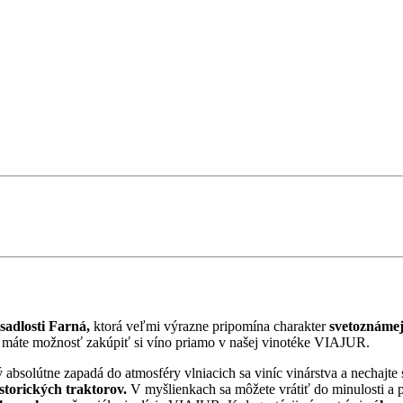
sadlosti Farná,
ktorá veľmi výrazne pripomína charakter
svetoznámej 
ň máte možnosť zakúpiť si víno priamo v našej vinotéke VIAJUR.
 absolútne zapadá do atmosféry vlniacich sa viníc vinárstva a nechajte 
storických traktorov.
V myšlienkach sa môžete vrátiť do minulosti a p