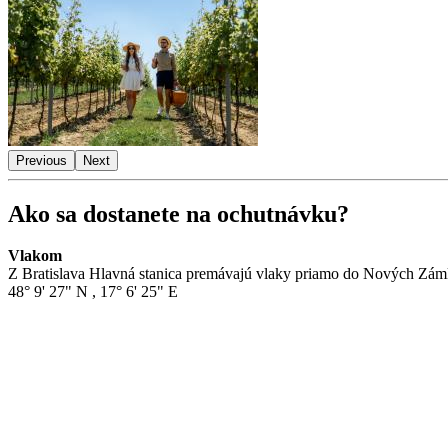
Previous
Next
Ako sa dostanete na ochutnávku?
Vlakom
Z Bratislava Hlavná stanica premávajú vlaky priamo do Nových Zámkov
48° 9' 27" N
,
17° 6' 25" E