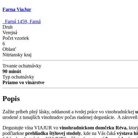
Farna ViaJur
Farná 1459, Farná
Druh
Verejná
Počet vzoriek
6
Oblasť
Nitriansky kraj
Trvanie ochutnávky
90 minút
Typ ochutnávky
Priamo vo vinárstve
Popis
Zažite príbeh plný lásky, oddanosti a tvrdej práce vo vinohradníckej
u
urodené z tunajších vinohradov počas riadenej degustácie. A zárove
Degustujte vína VIAJUR vo
vinohradníckom domčeku Réva,
ktorý
podčiarkne
prehliadka štýlovej stodoly
, kde na Vás čaká
výstava hi