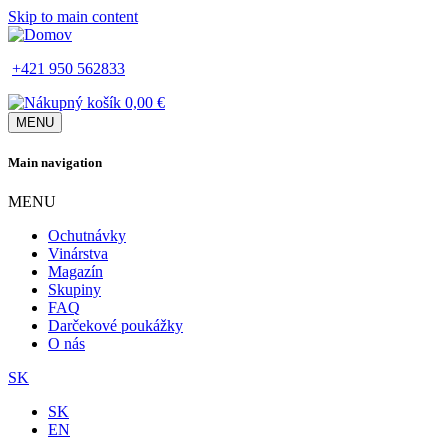
Skip to main content
+421 950 562833
0,00 €
MENU
Main navigation
MENU
Ochutnávky
Vinárstva
Magazín
Skupiny
FAQ
Darčekové poukážky
O nás
SK
SK
EN