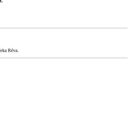
z.
mčeka Réva.