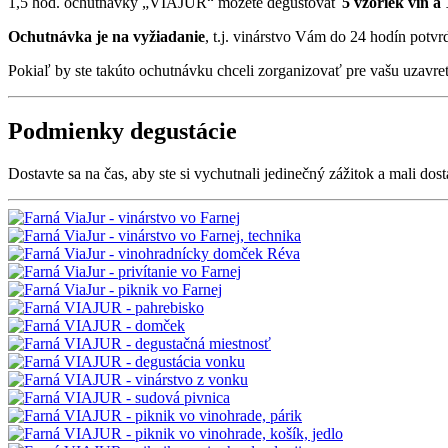
1,5 hod. ochutnávky „VIAJUR“ môžete degustovať
5 vzoriek vín a 
Ochutnávka je na vyžiadanie
, t.j. vinárstvo Vám do 24 hodín potv
Pokiaľ by ste takúto ochutnávku chceli zorganizovať pre vašu uzavre
Podmienky degustácie
Dostavte sa na čas, aby ste si vychutnali jedinečný zážitok a mali d