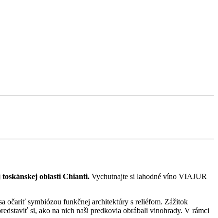
toskánskej oblasti Chianti.
Vychutnajte si lahodné víno VIAJUR
sa očariť symbiózou funkčnej architektúry s reliéfom. Zážitok
redstaviť si, ako na nich naši predkovia obrábali vinohrady. V rámci