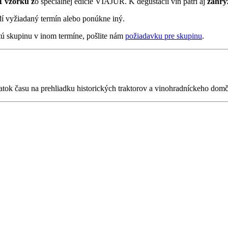
1 vzorku z
o špeciálnej edície VIAJUR. K degustácii vín patrí aj
záhry
rdí vyžiadaný termín alebo ponúkne iný.
tú skupinu v inom termíne, pošlite nám
požiadavku pre skupinu
.
ostatok času na prehliadku historických traktorov a vinohradníckeho do