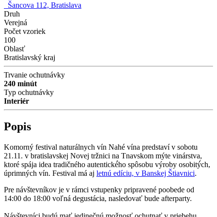
Šancova 112, Bratislava
Druh
Verejná
Počet vzoriek
100
Oblasť
Bratislavský kraj
Trvanie ochutnávky
240 minút
Typ ochutnávky
Interiér
Popis
Komorný festival naturálnych vín Nahé vína predstaví v sobotu
21.11. v bratislavskej Novej tržnici na Tnavskom mýte vinárstva,
ktoré spája idea tradičného autentické́ho spôsobu výroby osobitý́ch,
úprimných vín. Festival má aj
letnú edíciu, v Banskej Štiavnici
.
Pre návštevníkov je v rámci vstupenky pripravené poobede od
14:00 do 18:00 voľná degustácia, nasledovať bude afterparty.
Návštevníci budú mať jedinečnú možnosť ochutnať v priebehu