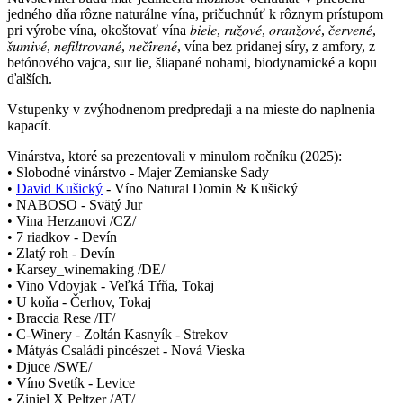
jedného dňa rôzne naturálne vína, pričuchnúť k rôznym prístupom
pri výrobe vína, okoštovať vína 𝑏𝑖𝑒𝑙𝑒, 𝑟𝑢𝑧̌𝑜𝑣𝑒́, 𝑜𝑟𝑎𝑛𝑧̌𝑜𝑣𝑒́, 𝑐̌𝑒𝑟𝑣𝑒𝑛𝑒́,
𝑠̌𝑢𝑚𝑖𝑣𝑒́, 𝑛𝑒𝑓𝑖𝑙𝑡𝑟𝑜𝑣𝑎𝑛𝑒́, 𝑛𝑒𝑐̌𝑖́𝑟𝑒𝑛𝑒́, vína bez pridanej síry, z amfory, z
betónového vajca, sur lie, šliapané nohami, biodynamické a kopu
ďalších.
Vstupenky v zvýhodnenom predpredaji a na mieste do naplnenia
kapacít.
Vinárstva, ktoré sa prezentovali v minulom ročníku (2025):
• Slobodné vinárstvo - Majer Zemianske Sady
•
David Kušický
- Víno Natural Domin & Kušický
• NABOSO - Svätý Jur
• Vina Herzanovi /CZ/
• 7 riadkov - Devín
• Zlatý roh - Devín
• Karsey_winemaking /DE/
• Vino Vdovjak - Veľká Tŕňa, Tokaj
• U koňa - Čerhov, Tokaj
• Braccia Rese /IT/
• C-Winery - Zoltán Kasnyík - Strekov
• Mátyás Családi pincészet - Nová Vieska
• Djuce /SWE/
• Víno Svetík - Levice
• Ziniel X Peltzer /AT/