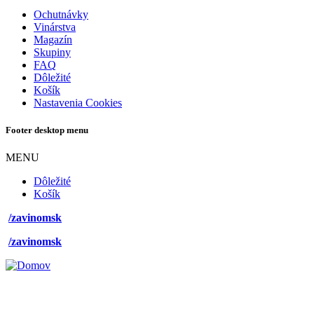
Ochutnávky
Vinárstva
Magazín
Skupiny
FAQ
Dôležité
Košík
Nastavenia Cookies
Footer desktop menu
MENU
Dôležité
Košík
/zavinomsk
/zavinomsk