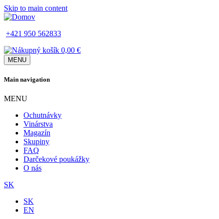
Skip to main content
+421 950 562833
0,00 €
MENU
Main navigation
MENU
Ochutnávky
Vinárstva
Magazín
Skupiny
FAQ
Darčekové poukážky
O nás
SK
SK
EN