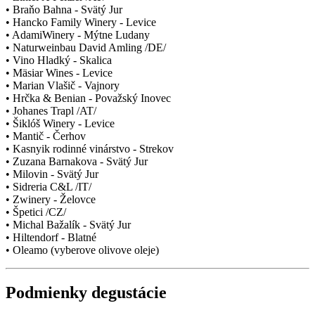
• Braňo Bahna - Svätý Jur
• Hancko Family Winery - Levice
• AdamiWinery - Mýtne Ludany
• Naturweinbau David Amling /DE/
• Vino Hladký - Skalica
• Mäsiar Wines - Levice
• Marian Vlašič - Vajnory
• Hrčka & Benian - Považský Inovec
• Johanes Trapl /AT/
• Šiklóš Winery - Levice
• Mantič - Čerhov
• Kasnyik rodinné vinárstvo - Strekov
• Zuzana Barnakova - Svätý Jur
• Milovin - Svätý Jur
• Sidreria C&L /IT/
• Zwinery - Želovce
• Špetici /CZ/
• Michal Bažalík - Svätý Jur
• Hiltendorf - Blatné
• Oleamo (vyberove olivove oleje)
Podmienky degustácie