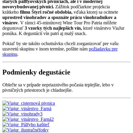
starých pálffyovských pivniciach, ale i v modernej
novovybudovanej pivnici.
Zážitok podčiarkne projekcia
krátkeho
filmu Štyri ročné obdobia,
vďaka ktorej sa ocitnete
uprostred vinohradov a spoznáte prácu vinohradníkov a
vinárov
. V rámci 45-minútovej Wine Tour Pro Patria môžete
degustovať
3 vzorky tých najlepších vín,
ktoré vinárstvo ViaJur
ponúka. K degustácií vín patrí aj malý snack.
Pokiaľ by ste takúto ochutnávku chceli zorganizovať pre vašu
uzavretú skupinu v inom termíne, pošlite nám
požiadavku pre
skupinu
.
Podmienky degustácie
Oblečte sa v prípade nepriaznivého počasia teplejšie, lebo v
pivničných priestoroch je chladnejšie.