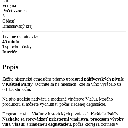
Druh
Verejná
Počet vzoriek
3
Oblasť
Bratislavský kraj
Trvanie ochutnávky
45 minút
Typ ochutnávky
Interiér
Popis
Zažite historickú atmosféru priamo uprostred
pálffyovských pivníc
v Kaštieli Pálffy
. Ocitnite sa na miestach, kde sa víno vyrábalo už
od
15. storočia.
Na túto tradíciu nadväzuje moderné vinárstvo ViaJur, ktorého
produkciu si môžete vychutnať počas riadenej degustácie.
Degustujte vína ViaJur v historických pivniciach Kaštieľa Pálffy.
Nechajte sa sprevádzať priestormi vinárstva, procesom výroby
vína ViaJur
a
riadenou degustáciou
, počas ktorej sa ocitnete
v