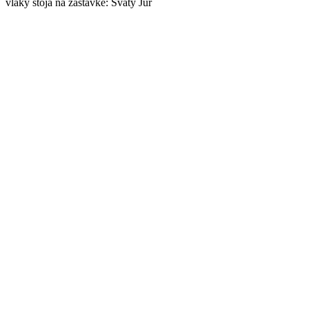
vlaky stoja na zastávke: Svätý Jur