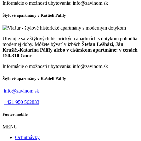
Informácie o možnosti ubytovania: info@zavinom.sk
Štýlové apartmány v Kaštieli Pálffy
Ubytujte sa v štýlových historických apartmách s dotykom pohodlia
modernej doby. Môžete bývať v izbách
Štefan Lešházi
,
Ján
Krušič,
-
Katarína Pálffy alebo v cisárskom apartmáne: v cenách
150-310 €/noc
.
Informácie o možnosti ubytovania: info@zavinom.sk
Štýlové apartmány v Kaštieli Pálffy
info@zavinom.sk
+421 950 562833
Footer mobile
MENU
Ochutnávky