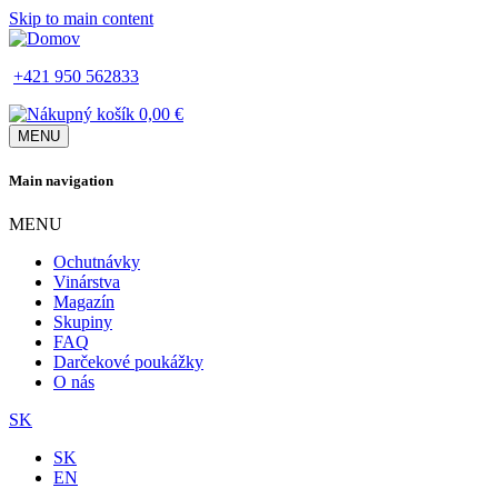
Skip to main content
+421 950 562833
0,00 €
MENU
Main navigation
MENU
Ochutnávky
Vinárstva
Magazín
Skupiny
FAQ
Darčekové poukážky
O nás
SK
SK
EN