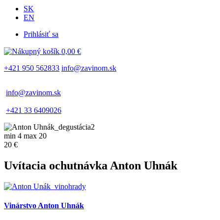
SK
EN
Prihlásiť sa
Používateľské
0,00 €
menu
+421 950 562833
info@zavinom.sk
info@zavinom.sk
+421 33 6409026
min 4 max 20
20 €
Uvítacia ochutnávka Anton Uhnák
Vinárstvo Anton Uhnák