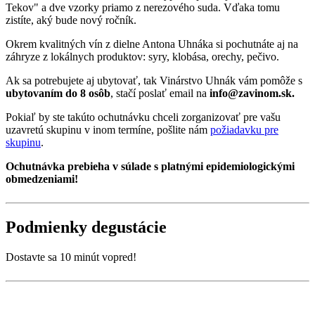
Tekov" a dve vzorky priamo z nerezového suda. Vďaka tomu
zistíte, aký bude nový ročník.
Okrem kvalitných vín z dielne Antona Uhnáka si pochutnáte aj na
záhryze z lokálnych produktov: syry, klobása, orechy, pečivo.
Ak sa potrebujete aj ubytovať, tak Vinárstvo Uhnák vám pomôže s
ubytovaním do 8 osôb
, stačí poslať email na
info@zavinom.sk.
Pokiaľ by ste takúto ochutnávku chceli zorganizovať pre vašu
uzavretú skupinu v inom termíne, pošlite nám
požiadavku pre
skupinu
.
Ochutnávka prebieha v súlade s platnými epidemiologickými
obmedzeniami!
Podmienky degustácie
Dostavte sa 10 minút vopred!