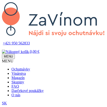
Skip
to
main
content
+421 950 562833
0,00 €
MENU
MENU
Main
Ochutnávky
navigation
Vinárstva
Magazín
Skupiny
FAQ
Darčekové poukážky
O nás
SK