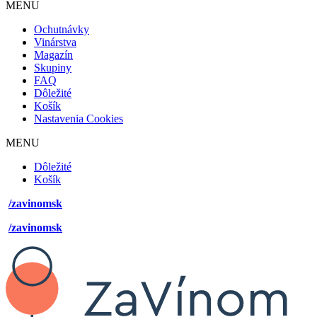
MENU
Footer
Ochutnávky
mobile
Vinárstva
Magazín
Skupiny
FAQ
Dôležité
Košík
Nastavenia Cookies
MENU
Footer
Dôležité
desktop
Košík
menu
/zavinomsk
/zavinomsk