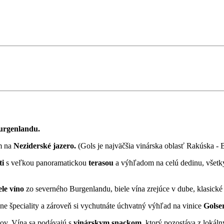
Burgenlandu.
m
na
Neziderské jazero.
(Gols je najväčšia vinárska oblasť Rakúska - 
ti
s veľkou panoramatickou
terasou
a výhľadom na celú dedinu, všetky
ele víno
zo severného Burgenlandu, biele vína zrejúce v dube, klasick
e špeciality a zároveň si vychutnáte úchvatný výhľad na vinice
Golse
lov. Vína sa podávajú s
vinárskym snackom
, ktorý pozostáva z lokál