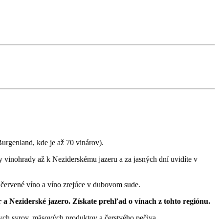
Burgenland, kde je až 70 vinárov).
 vinohrady až k Neziderskému jazeru a za jasných dní uvidíte v
é červené víno a víno zrejúce v dubovom sude.
r a Neziderské jazero. Získate prehľad o vínach z tohto regiónu.
nych syrov, mäsových produktov a čerstvého pečiva.