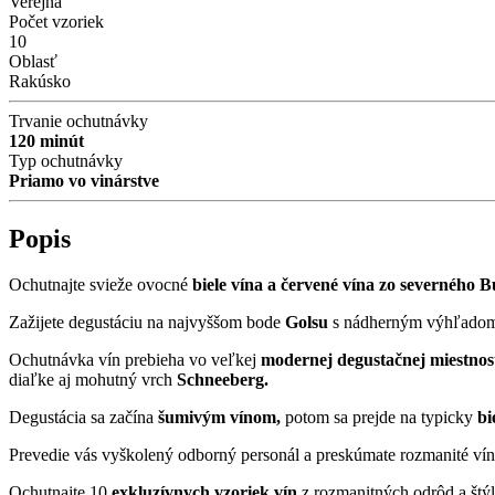
Verejná
Počet vzoriek
10
Oblasť
Rakúsko
Trvanie ochutnávky
120 minút
Typ ochutnávky
Priamo vo vinárstve
Popis
Ochutnajte svieže ovocné
biele vína a červené vína zo severného 
Zažijete degustáciu na najvyššom bode
Golsu
s nádherným výhľado
Ochutnávka vín prebieha vo veľkej
modernej degustačnej miestnos
diaľke aj mohutný vrch
Schneeberg.
Degustácia sa začína
šumivým vínom,
potom sa prejde na typicky
bi
Prevedie vás vyškolený odborný personál a preskúmate rozmanité vínn
Ochutnajte 10
exkluzívnych vzoriek vín
z rozmanitných odrôd a štý