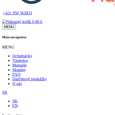
+421 950 562833
0,00 €
MENU
Main navigation
MENU
Ochutnávky
Vinárstva
Magazín
Skupiny
FAQ
Darčekové poukážky
O nás
SK
SK
EN