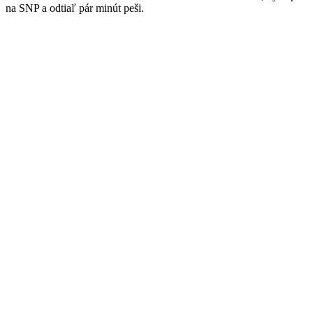
na SNP a odtiaľ pár minút peši.