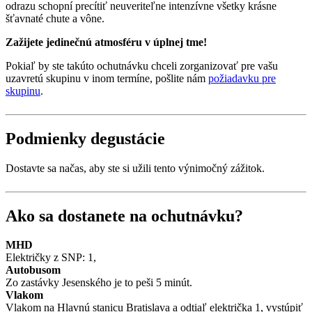
odrazu schopní precítiť neuveriteľne intenzívne všetky krásne
šťavnaté chute a vône.
Zažijete jedinečnú atmosféru v úplnej tme!
Pokiaľ by ste takúto ochutnávku chceli zorganizovať pre vašu
uzavretú skupinu v inom termíne, pošlite nám
požiadavku pre
skupinu
.
Podmienky degustácie
Dostavte sa načas, aby ste si užili tento výnimočný zážitok.
Ako sa dostanete na ochutnávku?
MHD
Električky z SNP: 1,
Autobusom
Zo zastávky Jesenského je to peši 5 minút.
Vlakom
Vlakom na Hlavnú stanicu Bratislava a odtiaľ električka 1, vystúpiť