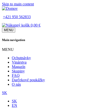
Skip to main content
+421 950 562833
0,00 €
MENU
Main navigation
MENU
Ochutnávky
Vinárstva
Magazín
Skupiny
FAQ
Darčekové poukážky
O nás
SK
SK
EN