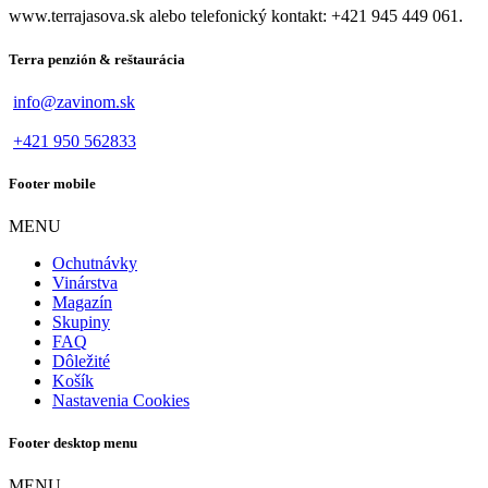
www.terrajasova.sk alebo telefonický kontakt: +421 945 449 061.
Terra penzión & reštaurácia
info@zavinom.sk
+421 950 562833
Footer mobile
MENU
Ochutnávky
Vinárstva
Magazín
Skupiny
FAQ
Dôležité
Košík
Nastavenia Cookies
Footer desktop menu
MENU