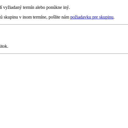
rdí vyžiadaný termín alebo ponúkne iný.
tú skupinu v inom termíne, pošlite nám
požiadavku pre skupinu
.
itok.