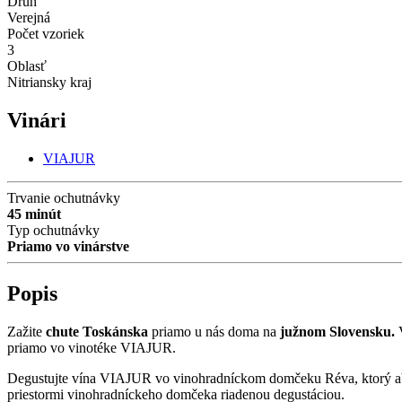
Druh
Verejná
Počet vzoriek
3
Oblasť
Nitriansky kraj
Vinári
VIAJUR
Trvanie ochutnávky
45 minút
Typ ochutnávky
Priamo vo vinárstve
Popis
Zažite
chute Toskánska
priamo u nás doma na
južnom Slovensku.
priamo vo vinotéke VIAJUR.
Degustujte vína VIAJUR vo vinohradníckom domčeku Réva, ktorý absol
priestormi vinohradníckeho domčeka riadenou degustáciou.