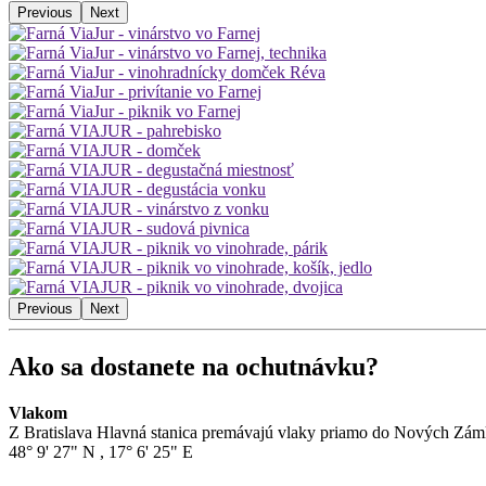
Previous
Next
Previous
Next
Ako sa dostanete na ochutnávku?
Vlakom
Z Bratislava Hlavná stanica premávajú vlaky priamo do Nových Zámkov
48° 9' 27" N
,
17° 6' 25" E