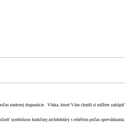
očas riadenej degustácie. Vínka, ktoré Vám chutili si môžete zakúpiť
čariť symbiózou funkčnej architektúry s reliéfom počas sprevádzania