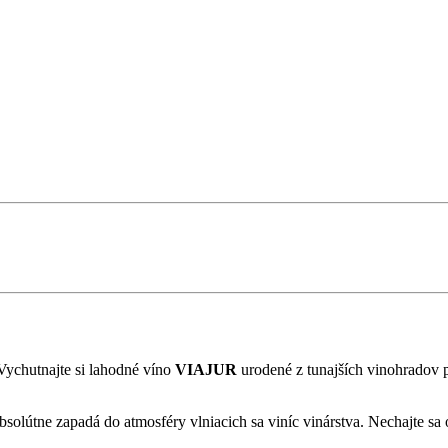
Vychutnajte si lahodné víno
VIAJUR
urodené z tunajších vinohradov p
útne zapadá do atmosféry vlniacich sa viníc vinárstva. Nechajte sa o