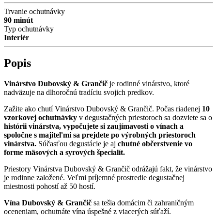
Trvanie ochutnávky
90 minút
Typ ochutnávky
Interiér
Popis
Vinárstvo Dubovský & Grančič
je rodinné vinárstvo, ktoré
nadväzuje na dlhoročnú tradíciu svojich predkov.
Zažite ako chutí Vinárstvo Dubovský & Grančič. Počas riadenej
10
vzorkovej ochutnávky
v degustačných priestoroch sa dozviete sa o
histórii vinárstva, vypočujete si zaujímavosti o vínach a
spoločne s majiteľmi sa prejdete po výrobných priestoroch
vinárstva.
Súčasťou degustácie je aj
chutné občerstvenie vo
forme mäsových a syrových špecialít.
Priestory Vinárstva Dubovský & Grančič odrážajú fakt, že vinárstvo
je rodinne založené. Veľmi príjemné prostredie degustačnej
miestnosti pohostí až 50 hostí.
Vína Dubovský & Grančič
sa tešia domácim či zahraničným
oceneniam, ochutnáte vína úspešné z viacerých súťaží.