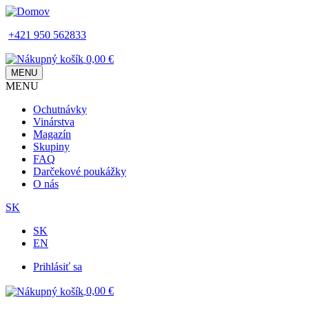
Skip
to
+421 950 562833
main
content
0,00 €
MENU
MENU
Main
Ochutnávky
navigation
Vinárstva
Magazín
Skupiny
FAQ
Darčekové poukážky
O nás
SK
SK
EN
Prihlásiť sa
Používateľské
0,00 €
menu