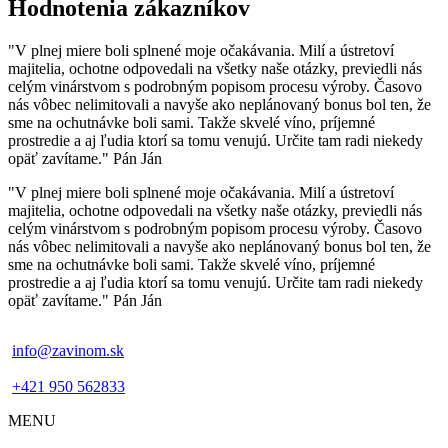
Hodnotenia zákazníkov
"V plnej miere boli splnené moje očakávania. Milí a ústretoví
majitelia, ochotne odpovedali na všetky naše otázky, previedli nás
celým vinárstvom s podrobným popisom procesu výroby. Časovo
nás vôbec nelimitovali a navyše ako neplánovaný bonus bol ten, že
sme na ochutnávke boli sami. Takže skvelé víno, príjemné
prostredie a aj ľudia ktorí sa tomu venujú. Určite tam radi niekedy
opäť zavítame." Pán Ján
"V plnej miere boli splnené moje očakávania. Milí a ústretoví
majitelia, ochotne odpovedali na všetky naše otázky, previedli nás
celým vinárstvom s podrobným popisom procesu výroby. Časovo
nás vôbec nelimitovali a navyše ako neplánovaný bonus bol ten, že
sme na ochutnávke boli sami. Takže skvelé víno, príjemné
prostredie a aj ľudia ktorí sa tomu venujú. Určite tam radi niekedy
opäť zavítame." Pán Ján
info@zavinom.sk
+421 950 562833
MENU
Footer