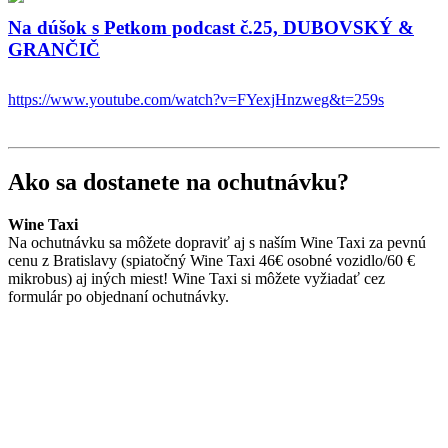
Na dúšok s Petkom podcast č.25, DUBOVSKÝ &
GRANČIČ
https://www.youtube.com/watch?v=FYexjHnzweg&t=259s
Ako sa dostanete na ochutnávku?
Wine Taxi
Na ochutnávku sa môžete dopraviť aj s naším Wine Taxi za pevnú
cenu z Bratislavy (spiatočný Wine Taxi 46€ osobné vozidlo/60 €
mikrobus) aj iných miest! Wine Taxi si môžete vyžiadať cez
formulár po objednaní ochutnávky.