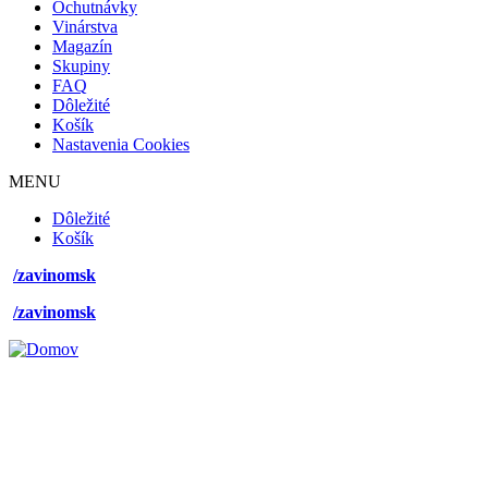
Ochutnávky
mobile
Vinárstva
Magazín
Skupiny
FAQ
Dôležité
Košík
Nastavenia Cookies
MENU
Footer
Dôležité
desktop
Košík
menu
/zavinomsk
/zavinomsk