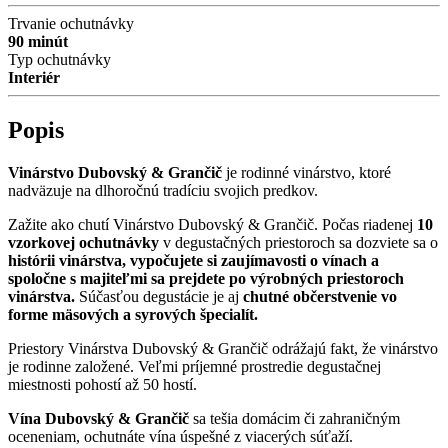
Trvanie ochutnávky
90 minút
Typ ochutnávky
Interiér
Popis
Vinárstvo Dubovský & Grančič
je rodinné vinárstvo, ktoré
nadväzuje na dlhoročnú tradíciu svojich predkov.
Zažite ako chutí Vinárstvo Dubovský & Grančič. Počas riadenej
10
vzorkovej ochutnávky
v degustačných priestoroch sa dozviete sa o
histórii vinárstva, vypočujete si zaujímavosti o vínach a
spoločne s majiteľmi sa prejdete po výrobných priestoroch
vinárstva.
Súčasťou degustácie je aj
chutné občerstvenie vo
forme mäsových a syrových špecialít.
Priestory Vinárstva Dubovský & Grančič odrážajú fakt, že vinárstvo
je rodinne založené. Veľmi príjemné prostredie degustačnej
miestnosti pohostí až 50 hostí.
Vína Dubovský & Grančič
sa tešia domácim či zahraničným
oceneniam, ochutnáte vína úspešné z viacerých súťaží.