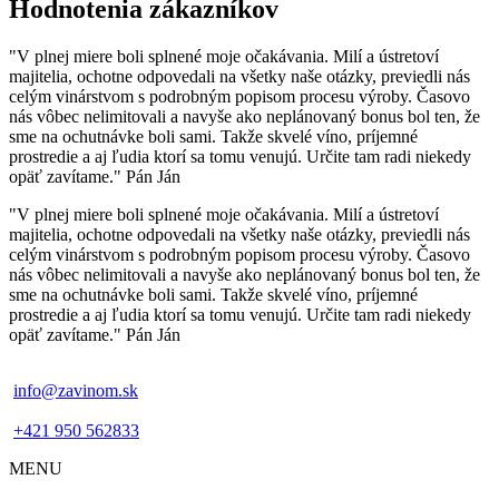
Hodnotenia zákazníkov
"V plnej miere boli splnené moje očakávania. Milí a ústretoví
majitelia, ochotne odpovedali na všetky naše otázky, previedli nás
celým vinárstvom s podrobným popisom procesu výroby. Časovo
nás vôbec nelimitovali a navyše ako neplánovaný bonus bol ten, že
sme na ochutnávke boli sami. Takže skvelé víno, príjemné
prostredie a aj ľudia ktorí sa tomu venujú. Určite tam radi niekedy
opäť zavítame." Pán Ján
"V plnej miere boli splnené moje očakávania. Milí a ústretoví
majitelia, ochotne odpovedali na všetky naše otázky, previedli nás
celým vinárstvom s podrobným popisom procesu výroby. Časovo
nás vôbec nelimitovali a navyše ako neplánovaný bonus bol ten, že
sme na ochutnávke boli sami. Takže skvelé víno, príjemné
prostredie a aj ľudia ktorí sa tomu venujú. Určite tam radi niekedy
opäť zavítame." Pán Ján
info@zavinom.sk
+421 950 562833
MENU
Footer