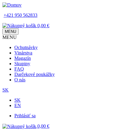
Skip
to
+421 950 562833
main
content
0,00 €
MENU
MENU
Main
Ochutnávky
navigation
Vinárstva
Magazín
Skupiny
FAQ
Darčekové poukážky
O nás
SK
SK
EN
Prihlásiť sa
Používateľské
0,00 €
menu