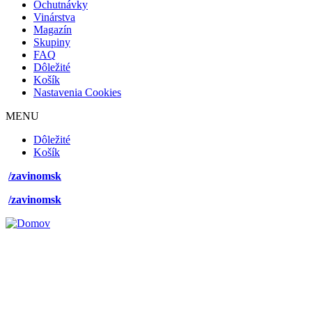
Ochutnávky
mobile
Vinárstva
Magazín
Skupiny
FAQ
Dôležité
Košík
Nastavenia Cookies
MENU
Footer
Dôležité
desktop
Košík
menu
/zavinomsk
/zavinomsk