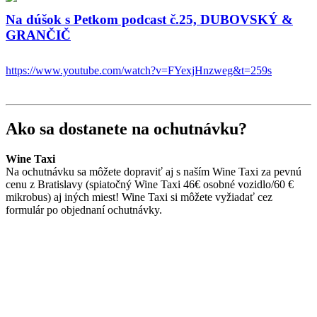
Na dúšok s Petkom podcast č.25, DUBOVSKÝ &
GRANČIČ
https://www.youtube.com/watch?v=FYexjHnzweg&t=259s
Ako sa dostanete na ochutnávku?
Wine Taxi
Na ochutnávku sa môžete dopraviť aj s naším Wine Taxi za pevnú
cenu z Bratislavy (spiatočný Wine Taxi 46€ osobné vozidlo/60 €
mikrobus) aj iných miest! Wine Taxi si môžete vyžiadať cez
formulár po objednaní ochutnávky.