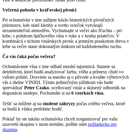
Večerná pohoda v kráľovskej
pivnici
Pri ochutnávke v tme zažijete kúzlo historických pivničných
priestorov, kde staré klenby a svetlo sviečok vytvárajú
nezameniteľnú atmosféru.
Vychutnajte si večer ako šľachta – pri
krbe, s pohárom špičkového vína v ruke a v kruhu priateľov.
V
kombinácii s tichom vinárskych pivníc a jemným praskotom dreva v
krbe sa večer stane dokonalým únikom od každodenného ruchu.
Čo vás čaká počas večera?
Ochutnávanie vína v tme odhalí mnohé tajomstvá. Stanete sa
detektívmi, ktorí budú analyzovať farbu, vôňu a prímesy chutí vo
vašom pohári. Dozviete sa mnoho aj o pôvode a kvalite výberových
vín z dielne VINIDI. Týmto jedinečným zážitkom vás bude
sprevádzať
Peter Czako
, oceňovaný vinár a skúsený odborník na
degustáciu naslepo. Pochutnáte si na
6 vzorkách vína.
Tešiť sa môžete aj na
studené záhryzy
počas celého večera, ktoré
sa budú k vínku perfektne hodiť.
Pokiaľ by ste takúto ochutnávku chceli zorganizovať pre vašu
uzavretú skupinu v inom termíne, pošlite nám
požiadavku pre
skupinu
.