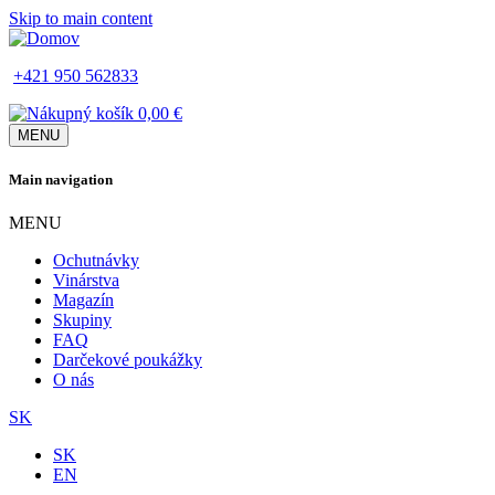
Skip to main content
+421 950 562833
0,00 €
MENU
Main navigation
MENU
Ochutnávky
Vinárstva
Magazín
Skupiny
FAQ
Darčekové poukážky
O nás
SK
SK
EN