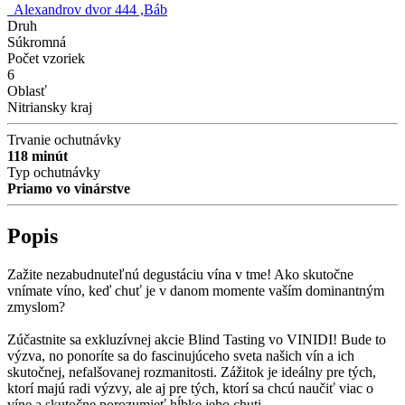
Alexandrov dvor 444 ,Báb
Druh
Súkromná
Počet vzoriek
6
Oblasť
Nitriansky kraj
Trvanie ochutnávky
118 minút
Typ ochutnávky
Priamo vo vinárstve
Popis
Zažite nezabudnuteľnú degustáciu vína v tme! Ako skutočne
vnímate víno, keď chuť je v danom momente vaším dominantným
zmyslom?
Zúčastnite sa exkluzívnej akcie Blind Tasting vo VINIDI! Bude to
výzva, no ponoríte sa do fascinujúceho sveta našich vín a ich
skutočnej, nefalšovanej rozmanitosti. Zážitok je ideálny pre tých,
ktorí majú radi výzvy, ale aj pre tých, ktorí sa chcú naučiť viac o
víne a skutočne porozumieť hĺbke jeho chuti.