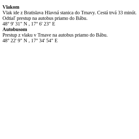
Vlakom
Vlak ide z Bratislava Hlavná stanica do Trnavy. Cestá trvá 33 minút.
Odtiaľ prestup na autobus priamo do Bábu.
48° 9' 31" N
,
17° 6' 23" E
Autobusom
Prestup z vlaku v Trnave na autobus priamo do Bábu.
48° 22' 9" N
,
17° 34' 54" E